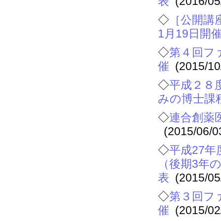
表
(2016/05
◇
［公開講
1月19日開
◇
第４回フ
催
(2015/10
◇
平成２８
みの博士課
◇
連合創薬
(2015/06/0
◇
平成27
（後期3年
表
(2015/05
◇
第３回フ
催
(2015/02