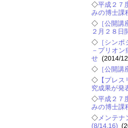
◇
平成２７
みの博士課
◇
［公開講
２月２８日
◇
［シンポ
－プリオン
せ
(2014/12
◇
［公開講
◇
【プレス
究成果が発
◇
平成２７
みの博士課
◇
メンテナ
(8/14,16)
(2