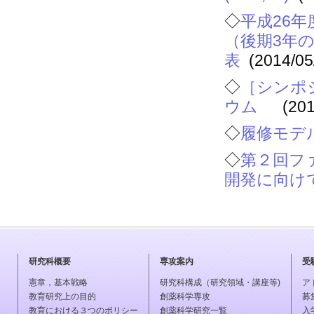
◇
平成26
（後期3年
表
(2014/05
◇
［シンポ
ウム
(201
◇
履修モデ
◇
第２回フ
開発に向
研究科概要
専攻案内
受
憲章，基本戦略
研究科構成（研究領域・講座等)
ア
教育研究上の目的
創薬科学専攻
募
教育における３つのポリシー
創薬科学研究一覧
入