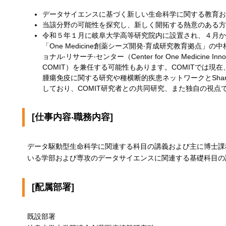
データサイエンスに基づく新しい生命科学に関する教育お
当該分野の可能性を探究し、新しく開拓する熱意のある方
令和５年１月に岐阜大学高等研究院内に設置され、４月か
「One Medicine創薬シーズ開発‧育成研究教育拠点」の中核
ョナル‧リサーチ‧センター（Center for One Medicine Innovativ
COMIT）を兼任する可能性もあります。COMITでは現
腫瘍免疫に関する研究や種横断的疾患ネットワークとSharin
しており、COMIT研究者との共同研究、また独自の視点
[仕事内容‧職務内容]
データ駆動型生命科学に関連する科目の講義および主に博士課
いる学部および専攻のデータサイエンスに関連する基礎科目の
[配属部署]
既設部署