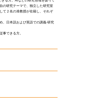
できる方。AIなどの研究領域を扱って
自の研究テーマで、独立した研究室
して２名の准教授が在籍し、それぞ
め、日本語および英語での講義‧研究
従事できる方。